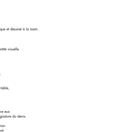
que et dessiné à la main.
tité visuelle
.
 table,
tre eux
gnature du devis.
tion
ont