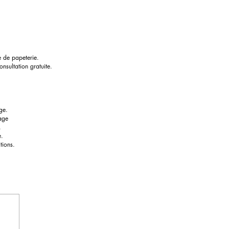
e de papeterie.
nsultation gratuite.
ge.
page
.
e.
tions.