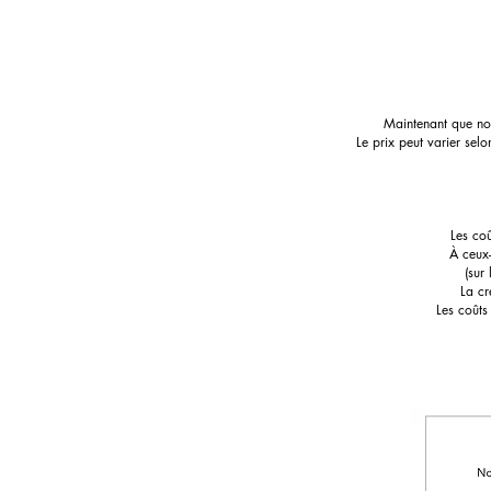
Maintenant que nou
Le prix peut varier sel
Les co
À ceux-
(sur
La cr
Les coûts