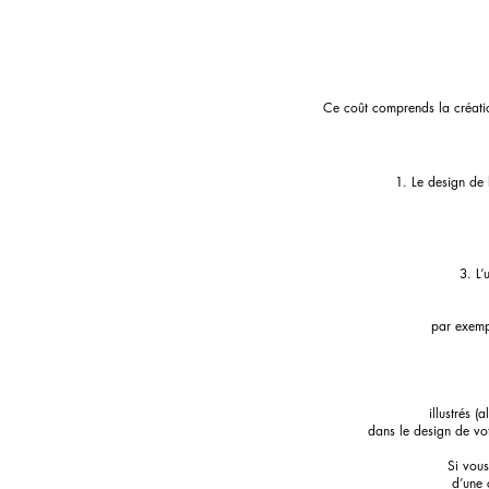
Ce coût comprends la créatio
Le design de l
3. L’
par exempl
illustrés 
dans le design de vot
Si vous
d’une 