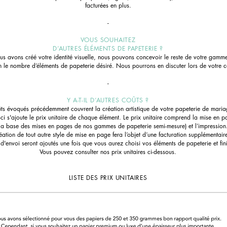
facturées en plus.
-
VOUS SOUHAITEZ
D’AUTRES ÉLÉMENTS DE PAPETERIE ?
s avons créé votre identité visuelle, nous pouvons concevoir le reste de votre gamm
on le nombre d’éléments de papeterie désiré. Nous pourrons en discuter lors de votre co
-
Y A-T-IL D’AUTRES COÛTS ?
ûts évoqués précédemment couvrent la création artistique de votre papeterie de maria
ci s'ajoute le prix unitaire de chaque élément. Le prix unitaire comprend la mise en 
 la base des mises en pages de nos gammes de papeterie semi-mesure) et l’impression
éation de tout autre style de mise en page fera l’objet d’une facturation supplémentair
 d'envoi seront ajoutés une fois que vous aurez choisi vos éléments de papeterie et fini
Vous pouvez consulter nos prix unitaires ci-dessous.
LISTE DES PRIX UNITAIRES