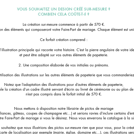
VOUS SOUHAITEZ UN DESIGN CRÉÉ SUR-MESURE ?
COMBIEN CELA COÛTE-T-il ?
La création sur-mesure commence à partir de 570 €.
n des éléments qui composeront votre Faire-Part de mariage. Chaque élément est uni
Ce forfait création comprend :
’illustration principale qui raconte votre histoire.
C’est la pierre angulaire de votre iden
et peut être adapté sur vos autres éléments de papeterie.
2. Une composition élaborée de vos initiales ou prénoms.
utilisation des illustrations sur les autres éléments de papeterie que vous commanderiez
Notez que l’adaptation des illustrations pour d’autres éléments de papeterie,
e la création d’un cadre illustré servant d’écrin au livret de cérémonie ou au plan de
n’est pas compris dans le forfait initial de 570 €.
Nous mettons à disposition notre librairie de pictos de mariage
(alliances, gâteau, coupes de champagne etc…) et serions ravies d’inclure certains d’en
re Faire-Part de mariage si vous le désirez. Nous vous enverrons le catalogue à la si
 souhaitez que nous illustrions des pictos sur-mesure rien que pour vous, pour la créa
carte de localisation par exemple (mairie, église, domaine etc...), ces illustrations ser