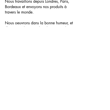
Nous travaillons depuis Londres, Paris,
Bordeaux et envoyons nos produits à
travers le monde.
Nous oeuvrons dans la bonne humeur, et
illustrons à la main dans le respect de
l’environnement
*
. Nous sommes
sensibles aux belles rencontres et nous
nous appliquons à vous apporter notre
expertise.
Créons l’étincelle ensemble,
À bientôt
Colleen, Laura & Marie
*Nous travaillons avec des imprimeurs
certifiés
FSC
et invitons nos clients à recycler
leur papeterie afin de limiter l’impact
environnemental.